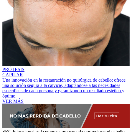
PRÓTESIS
CAPILAR
Una innovación en la restauración no quirúrgica de cabello; ofrece
una solución segura a la calvicie, adaptándose a las necesidades
específicas de cada persona y garantizando un resultado estético y
óptimo.
VER MÁS
SRC Interacional
es la empresa preocupada por mejorar el cabello