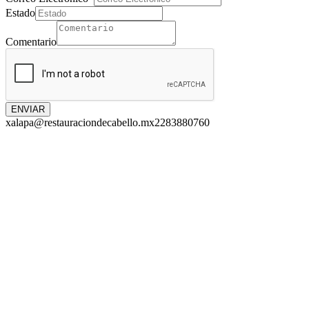
Estado
Comentario
ENVIAR
xalapa@restauraciondecabello.mx
2283880760