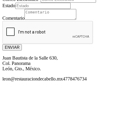
Estado
Comentario
ENVIAR
Juan Bautista de la Salle 630,
Col. Panorama
León, Gto., México.
leon@restauraciondecabello.mx
4778476734